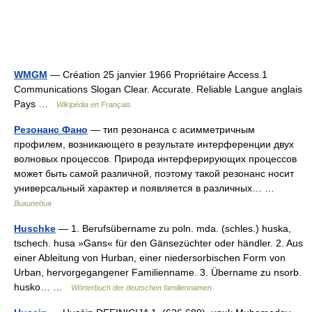
WMGM
— Création 25 janvier 1966 Propriétaire Access.1
Communications Slogan Clear. Accurate. Reliable Langue anglais
Pays …
Wikipédia en Français
Резонанс Фано
— тип резонанса с асимметричным
профилем, возникающего в результате интерференции двух
волновых процессов. Природа интерферирующих процессов
может быть самой различной, поэтому такой резонанс носит
универсальный характер и появляется в различных… …
Википедия
Huschke
— 1. Berufsübername zu poln. mda. (schles.) huska,
tschech. husa »Gans« für den Gänsezüchter oder händler. 2. Aus
einer Ableitung von Hurban, einer niedersorbischen Form von
Urban, hervorgegangener Familienname. 3. Übername zu nsorb.
husko… …
Wörterbuch der deutschen familiennamen