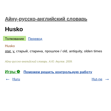
Айну-русско-английский словарь
Husko
Толкование
Перевод
Husko
stat.
v.
старый, старина, прошлое / old, antiquity, olden times
Айну-русско-английский словарь
.
А.Ю. Акулов
.
2009
.
Игры ⚽
Поможем решить контрольную работу
Huru
Hut-ne