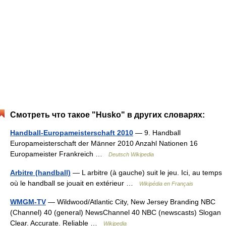
Смотреть что такое "Husko" в других словарях:
Handball-Europameisterschaft 2010
— 9. Handball
Europameisterschaft der Männer 2010 Anzahl Nationen 16
Europameister Frankreich …
Deutsch Wikipedia
Arbitre (handball)
— L arbitre (à gauche) suit le jeu. Ici, au temps
où le handball se jouait en extérieur …
Wikipédia en Français
WMGM-TV
— Wildwood/Atlantic City, New Jersey Branding NBC
(Channel) 40 (general) NewsChannel 40 NBC (newscasts) Slogan
Clear. Accurate. Reliable …
Wikipedia