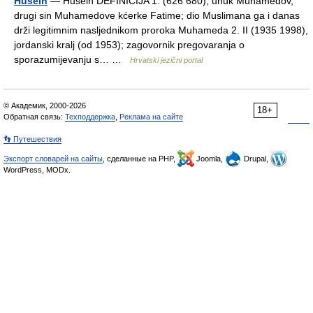
Husein
— Husèin DEFINICIJA 1. (626 680), unuk Muhamedov,
drugi sin Muhamedove kćerke Fatime; dio Muslimana ga i danas
drži legitimnim nasljednikom proroka Muhameda 2. II (1935 1998),
jordanski kralj (od 1953); zagovornik pregovaranja o
sporazumijevanju s… …
Hrvatski jezični portal
© Академик, 2000-2026
18+
Обратная связь:
Техподдержка
,
Реклама на сайте
👣 Путешествия
Экспорт словарей на сайты
, сделанные на PHP,
Joomla,
Drupal,
WordPress, MODx.